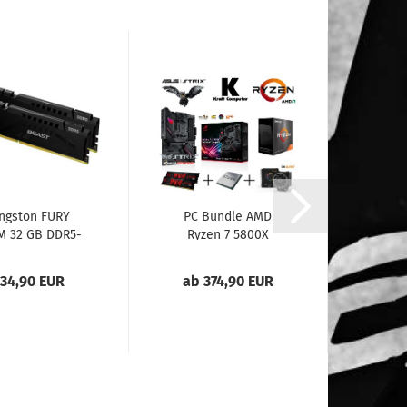
ngston FURY
PC Bundle AMD
M 32 GB DDR5-
Ryzen 7 5800X
6000
(8x4,7GHz)...
34,90 EUR
ab 374,90 EUR