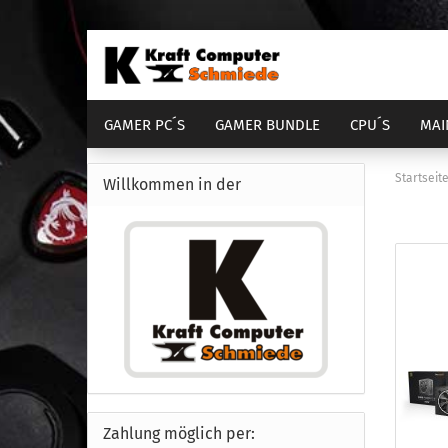
GAMER PC´S
GAMER BUNDLE
CPU´S
MAI
DIENSTLEISTUNGEN
COMPUTER GEHÄUSE
Startseit
Willkommen in der
AM4 Bundle
Sockel 1700
Sock
S
AM5 Bundle
Sockel 1851
Sock
S
Zahlung möglich per: