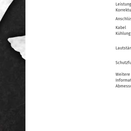
Leistung
Korrektu
Anschlü
Kabel
Kühlung
Lautstä
Schutzf
Weitere
Informa
Abmess