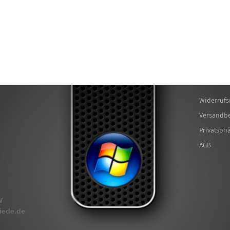
Widerrufs
Versandb
Privatsph
AGB
W
iede.de