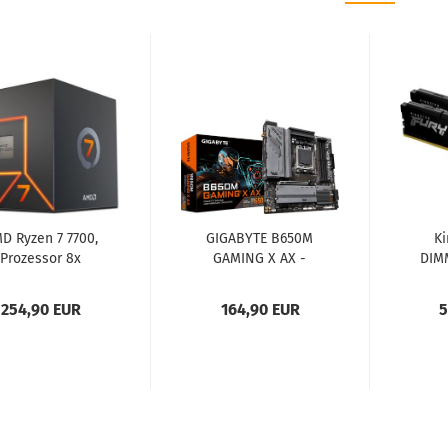
D Ryzen 7 7700,
GIGABYTE B650M
Ki
Prozessor 8x
GAMING X AX -
DIM
80GHz (Boxed...
Sockel AM5
254,90 EUR
164,90 EUR
5