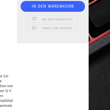
AUF DEN MERKZETTEL
FRAGE ZUM PRODUKT
e 5.0-
ge
tion von
ken 12 V
en
tabilität
maximale