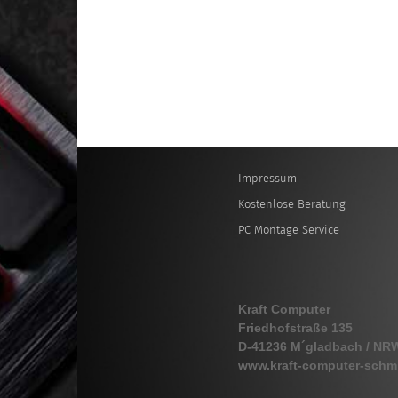
Impressum
Kostenlose Beratung
PC Montage Service
Kraft Computer
Friedhofstraße 135
D-41236 M´gladbach / NR
www.kraft-computer-schm