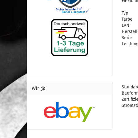
Flexibili
Typ
Farbe
EAN
Herstell
Serie
Leistun
Standar
Wir @
Baufor
Zertifizi
Stromst