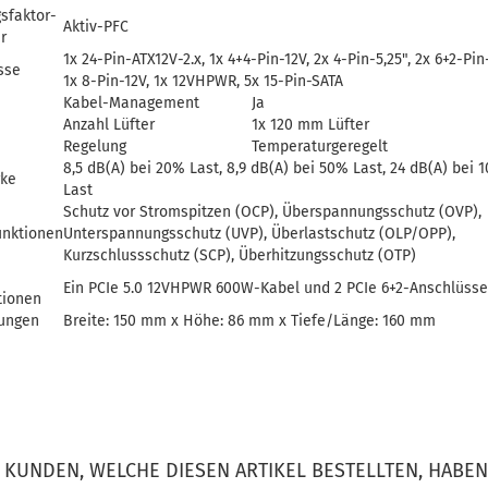
sfaktor-
Aktiv-PFC
r
1x 24-Pin-ATX12V-2.x, 1x 4+4-Pin-12V, 2x 4-Pin-5,25", 2x 6+2-Pin
sse
1x 8-Pin-12V, 1x 12VHPWR, 5x 15-Pin-SATA
Kabel-Management
Ja
Anzahl Lüfter
1x 120 mm Lüfter
Regelung
Temperaturgeregelt
8,5 dB(A) bei 20% Last, 8,9 dB(A) bei 50% Last, 24 dB(A) bei 
rke
Last
Schutz vor Stromspitzen (OCP), Überspannungsschutz (OVP),
unktionen
Unterspannungsschutz (UVP), Überlastschutz (OLP/OPP),
Kurzschlussschutz (SCP), Überhitzungsschutz (OTP)
Ein PCIe 5.0 12VHPWR 600W-Kabel und 2 PCIe 6+2-Anschlüsse
tionen
ungen
Breite: 150 mm x Höhe: 86 mm x Tiefe/Länge: 160 mm
KUNDEN, WELCHE DIESEN ARTIKEL BESTELLTEN, HABEN