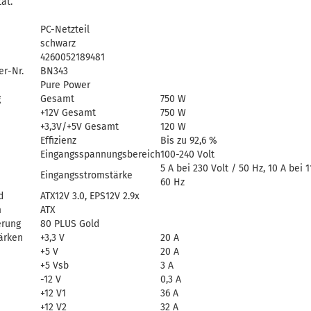
tät.
PC-Netzteil
schwarz
4260052189481
er-Nr.
BN343
Pure Power
g
Gesamt
750 W
+12V Gesamt
750 W
+3,3V/+5V Gesamt
120 W
Effizienz
Bis zu 92,6 %
Eingangsspannungsbereich
100-240 Volt
5 A bei 230 Volt / 50 Hz, 10 A bei 1
Eingangsstromstärke
60 Hz
d
ATX12V 3.0, EPS12V 2.9x
m
ATX
erung
80 PLUS Gold
ärken
+3,3 V
20 A
+5 V
20 A
+5 Vsb
3 A
-12 V
0,3 A
+12 V1
36 A
+12 V2
32 A