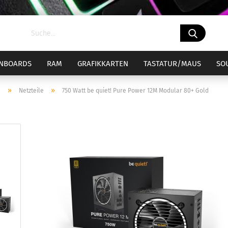
NBOARDS
RAM
GRAFIKKARTEN
TASTATUR/MAUS
SO
»
»
e
Netzteile
750 Watt be quiet! Pure Power 12M Modular 80+ Gold
el 1700
ockel 1700 Bundle
Sockel AM4
Sockel AM4
CPU-Kühler
el 1851
ockel 1851 Bundle
Sockel AM5
Sockel AM5
CPU-Wasserküh