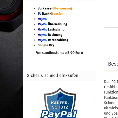
Vorkasse-
Überweisung
EU
Bank-
Transfer
Pay
Pal
Pay
Pal
Überweisung
Pay
Pal
Lastschrift
Pay
Pal
Rechnung
Pay
Pal
Ratenzahlung
G
o
o
g
l
e
Pay
Versandkosten ab 5,90 Euro
Bes
Sicher & schnell einkaufen
Das PC-N
Grafikka
Funktion
Funktion
Schienen
ultralei
und Spa