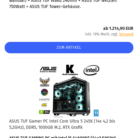
wählbar) + ASUS TUF Wakü 240mm + ASUS TUF Netzteil
750Watt + ASUS TUF Tower-Gehäuse.
ab 1.214,90 EUR
inkl. 19% MwSt. zzgl.
Versand
ZUM ARTIKEL
ASUS TUF Gamer PC Intel Core Ultra 5 245K (14x 4,2 bis
5,2GHz), DDR5, 1000GB M.2, RTX Grafik