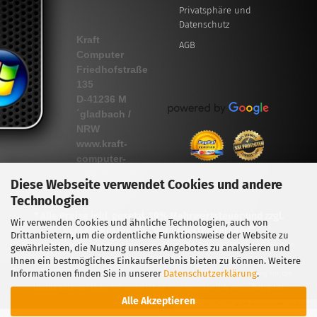
Privatsphäre und
Datenschutz
Kraft
AGB
Computer
Friedhofstraße
135
D-41236 M
´gladbach /
NRW
www.kraft-
computer-
schmiede.de
Diese Webseite verwendet Cookies und andere
Technologien
* Alle Preise inkl. gesetzl. 19% Mehrwertsteuer und zzgl.
Wir verwenden Cookies und ähnliche Technologien, auch von
Versandkosten
als "Versicherter Versand"
Drittanbietern, um die ordentliche Funktionsweise der Website zu
Alle Markennamen, Warenzeichen sowie sämtliche Produktbilder sind Eigentum
gewährleisten, die Nutzung unseres Angebotes zu analysieren und
ihrer rechtmäßigen Eigentümer und dienen hier nur der Beschreibung.
Ihnen ein bestmögliches Einkaufserlebnis bieten zu können. Weitere
Informationen finden Sie in unserer
Datenschutzerklärung
.
Trotz sorgfältiger inhaltlicher Kontrolle übernehmen wir keine Haftung für die
Inhalte externer Links. Für deren Inhalt sind ausschlielich deren Betreiber
Alle Akzeptieren
verantwortlich.