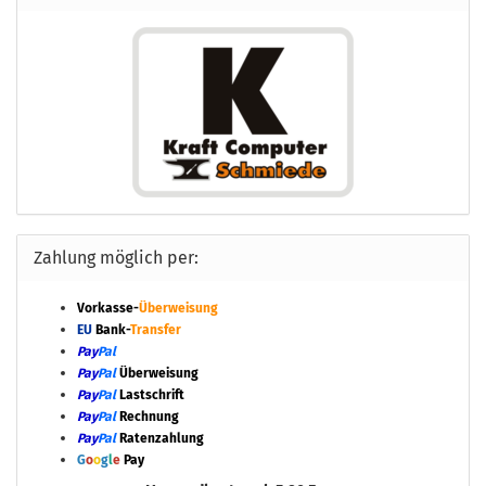
Zahlung möglich per:
Vorkasse-
Überweisung
EU
Bank-
Transfer
Pay
Pal
Pay
Pal
Überweisung
Pay
Pal
Lastschrift
Pay
Pal
Rechnung
Pay
Pal
Ratenzahlung
G
o
o
g
l
e
Pay