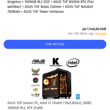
Kingston + 1000GB M.2 SSD + ASUS TUF NVIDIA RTX (frei
wählbar) + ASUS TUF Wakü 240mm + ASUS TUF Netzteil
750Watt + ASUS TUF Tower-Gehäuse.
ab 1.148,90 EUR
inkl. 19% MwSt. zzgl.
Versand
ZUM ARTIKEL
ASUS TUF Gamer PC, Intel i5 13400F (10x1,8GHz), DDR5,
1000GB M.2, RTX Grafik