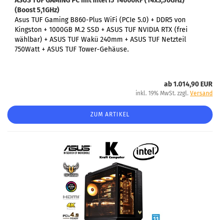
ASUS TUF GAMING PC
mit Intel i5 14600KF (14x3,50GHz)
(Boost 5,1GHz)
Asus TUF Gaming B860-Plus WiFi (PCIe 5.0) +
DDR5 von
Kingston + 1000GB M.2 SSD + ASUS TUF NVIDIA RTX (frei
wählbar) + ASUS TUF Wakü 240mm + ASUS TUF Netzteil
750Watt + ASUS TUF
Tower-Gehäuse.
ab 1.014,90 EUR
inkl. 19% MwSt. zzgl.
Versand
ZUM ARTIKEL