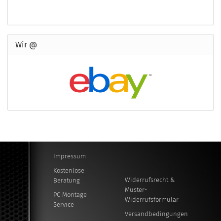
Wir @
Impressum
Kostenlose
Widerrufsrecht &
Beratung
Muster-
PC Montage
Widerrufsformular
Service
Versandbedingungen