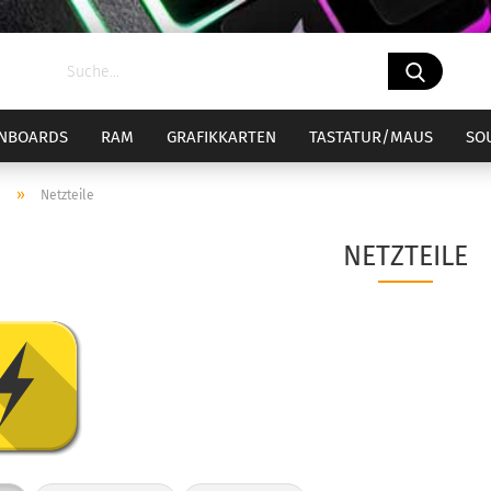
NBOARDS
RAM
GRAFIKKARTEN
TASTATUR/MAUS
SO
»
e
Netzteile
el 1700
ockel 1700 Bundle
Sockel AM4
Sockel AM4
CPU-Kühler
NETZTEILE
el 1851
ockel 1851 Bundle
Sockel AM5
Sockel AM5
CPU-Wasserküh