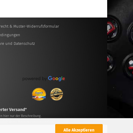
recht & Muster-Widerrufsformular
edingungen
äre und Datenschutz
erter Versand"
n hier nur der Beschreibung.
ielich deren Betreiber verantwortlich.
Alle Akzeptieren