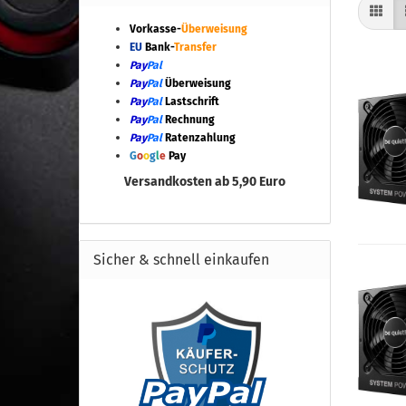
Vorkasse-
Überweisung
EU
Bank-
Transfer
Pay
Pal
Pay
Pal
Überweisung
Pay
Pal
Lastschrift
Pay
Pal
Rechnung
Pay
Pal
Ratenzahlung
G
o
o
g
l
e
Pay
Versandkosten ab 5,90 Euro
Sicher & schnell einkaufen