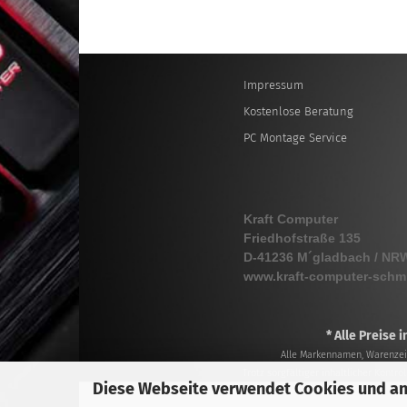
Impressum
Kostenlose Beratung
PC Montage Service
Kraft Computer
Friedhofstraße 135
D-41236 M´gladbach / NR
www.kraft-computer-schm
* Alle Preise 
Alle Markennamen, Warenzeic
Trotz sorgfältiger inhaltlicher Kontr
Diese Webseite verwendet Cookies und a