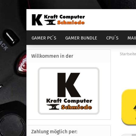
GAMER PC´S
GAMER BUNDLE
CPU´S
MAI
DIENSTLEISTUNGEN
COMPUTER GEHÄUSE
Startseit
Willkommen in der
AM4 Bundle
Sockel 1700
Sock
S
AM5 Bundle
Sockel 1851
Sock
S
Zahlung möglich per: