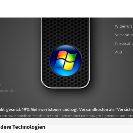
Widerrufs
Versandb
Privatsph
AGB
W
iede.de
inkl. gesetzl. 19% Mehrwertsteuer und zzgl. Versandkosten
als "Versich
hen sowie sämtliche Produktbilder sind Eigentum ihrer rechtmäßigen Eigentümer und diene
olle übernehmen wir keine Haftung für die Inhalte externer Links. Für deren Inhalt sind ausschl
ndere Technologien
Webshop
by Gambio.de © 2023