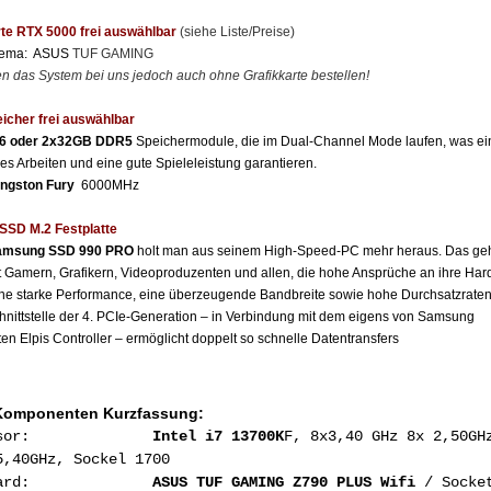
te
RTX 5000 frei auswählbar
(siehe Liste/Preise)
hema: ASUS
TUF GAMING
n das System bei uns jedoch auch ohne Grafikkarte bestellen!
eicher
frei auswählbar
16 oder 2x32GB DDR5
Speichermodule, die im Dual-Channel Mode laufen, was ei
res Arbeiten und eine gute Spieleleistung garantieren.
ingston Fury
6000MHz
SSD M.2 Festplatte
msung SSD 990 PRO
holt man aus seinem High-Speed-PC mehr heraus. Das geh
t Gamern, Grafikern, Videoproduzenten und allen, die hohe Ansprüche an ihre Ha
ne starke Performance, eine überzeugende Bandbreite sowie hohe Durchsatzraten
ittstelle der 4. PCIe-Generation – in Verbindung mit dem eigens von Samsung
ten Elpis Controller – ermöglicht doppelt so schnelle Datentransfers
Komponenten Kurzfassung:
ozessor:
Intel i7 13700K
F, 8x3,40 GHz 8x 2,50GH
5,40GHz, Sockel 1700
inboard:
ASUS TUF GAMING Z790
PLUS Wifi
/ Socket