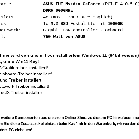
fikkarte:
ASUS TUF Nvidia GeForce
(PCI-E 4.0-5.0
emory
DDR5 6000MHz
y slots 4x (max. 128GB DDR5 möglich)
d Disk: 1x
M.2
SSD
Festplatte mit
1000GB
 Netzwerk: Gigabit LAN controller - onboard
tzteil:
750 Watt von ASUS
hner wird von uns mit vorinstalliertem Windows 11 (64bit version)
rt, ohne Win11 Key!
Grafiktreiber installiert!
ainboard-Treiber installiert!
nd Treiber installiert!
tzwerk Treiber installiert!
rectX Treiber installiert!
:
 weitere Komponenten aus unserem Online-Shop, zu diesem PC hinzufügen mö
en Sie diese Zusatzartikel
einfach
beim Kauf mit in den Warenkorb, wir werden d
n dem PC einbauen!