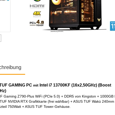
chreibung
TUF GAMING PC
Intel i7 13700K
F (16x2,50GHz) (Boost
mit
Hz)
F Gaming Z790-Plus WiFi (PCIe 5.0) +
DDR5 von Kingston + 1000GB
TUF NVIDIA RTX Grafikkarte (frei wählbar) + ASUS TUF Wakü 240mm
zteil 750Watt + ASUS TUF Tower-Gehäuse.