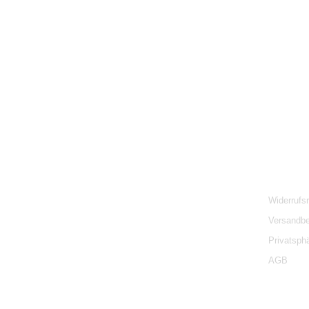
Widerrufs
Versandb
Privatsph
AGB