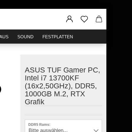
MAUS
SOUND
FESTPLATTEN
er
ASUS TUF Gamer PC,
erkühler
Intel i7 13700KF
(16x2,50GHz), DDR5,
1000GB M.2, RTX
Grafik
DDR5 Rams: