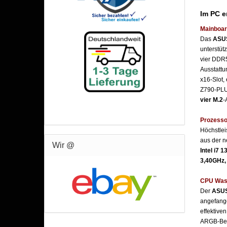
Im PC 
Mainboar
Das
ASUS
unterstüt
vier DDR5
Ausstatt
x16-Slot,
Z790-PLU
vier M.2
-
Prozesso
Höchstlei
aus der n
Wir @
Intel i7 
3,40GHz,
CPU Was
Der
ASUS
angefange
effektive
ARGB-Bel