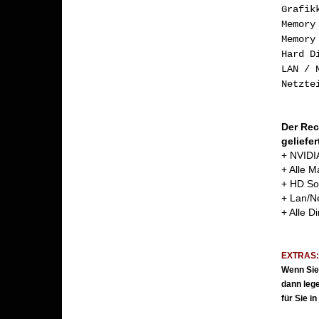
Gra
M
Memor
Har
LAN /
Ne
Der Rec
geliefe
+ NVIDIA 
+ Alle M
+ HD Sou
+ Lan/Ne
+ Alle Di
EXTRAS
Wenn Sie
dann
leg
für Sie i