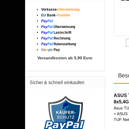
Vorkasse-
Überweisung
EU
Bank-
Transfer
Pay
Pal
Pay
Pal
Überweisung
Pay
Pal
Lastschrift
Pay
Pal
Rechnung
Pay
Pal
Ratenzahlung
G
o
o
g
l
e
Pay
Versandkosten ab 5,90 Euro
Bes
Sicher & schnell einkaufen
ASUS 
8x5,4G
Asus TU
+ ASUS 
TUF Net