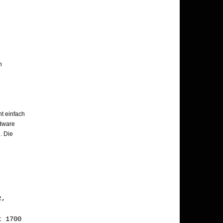
n
t einfach
rdware
. Die
z,
 1700