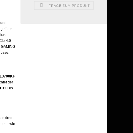
FRAGE ZUM PRODUKT
 und
ügt über
iteren
CIe-4.0-
UF GAMING
lüsse,
7 13700KF
chtet der
Hz u. 8x
zu extrem
eiten wie