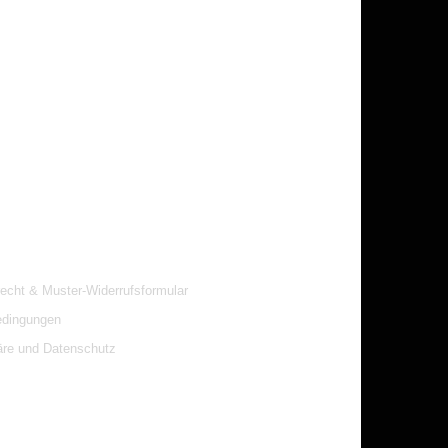
recht & Muster-Widerrufsformular
edingungen
äre und Datenschutz