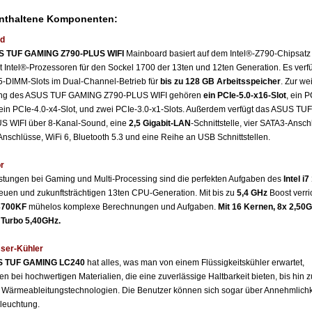
enthaltene Komponenten:
d
 TUF GAMING Z790-PLUS WIFI
Mainboard basiert auf dem Intel®-Z790-Chipsatz
zt Intel®-Prozessoren für den Sockel 1700 der 13ten und 12ten Generation. Es verf
-DIMM-Slots im Dual-Channel-Betrieb für
bis zu 128 GB Arbeitsspeicher
. Zur we
ung des ASUS TUF GAMING Z790-PLUS WIFI gehören
ein PCIe-5.0-x16-Slot
, ein P
 ein PCIe-4.0-x4-Slot, und zwei PCIe-3.0-x1-Slots. Außerdem verfügt das ASUS T
S WIFI über 8-Kanal-Sound, eine
2,5 Gigabit-LAN
-Schnittstelle, vier SATA3-Ansch
Anschlüsse, WiFi 6, Bluetooth 5.3 und eine Reihe an USB Schnittstellen.
r
stungen bei Gaming und Multi-Processing sind die perfekten Aufgaben des
Intel i
euen und zukunftsträchtigen 13ten CPU-Generation. Mit bis zu
5,4 GHz
Boost verri
13700KF
mühelos komplexe Berechnungen und Aufgaben.
Mit 16 Kernen, 8x 2,50G
 Turbo 5,40GHz.
ser-Kühler
 TUF GAMING LC240
hat alles, was man von einem Flüssigkeitskühler erwartet,
n bei hochwertigen Materialien, die eine zuverlässige Haltbarkeit bieten, bis hin 
n Wärmeableitungstechnologien. Die Benutzer können sich sogar über Annehmlichk
euchtung.