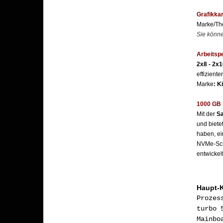
Grafikkar
Marke/T
Sie könne
Arbeitsp
2x8 - 2x
effiziente
Marke
: K
1000 GB 
Mit der
Sa
und biete
haben, ei
NVMe-Schn
entwickel
Haupt-
Pr
turbo 
Ma