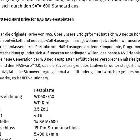
 sich durch den SATA-600-Standard aus.
D Red Hard Drive for NAS NAS-Festplatten
r die originale Farbe von NAS. Über unsere Erfolgsformel hat sich WD Red zu hö
en entwickelt und neue 2,5-Zoll-Lösungen hinzugewonnen. Jetzt bieten wir unser
eres, umfassenderes Portfolio von NAS-Lösungen an. Jede Komponente, Programm
tscheidung gründet sich auf unseren unbedingten Willen, das beste NAS-Erlebnis
Die neue Generation der WD Red-Festplatten erfüllt dieses Versprechen mit riesig
™
t und dem NASware
2.0, das die Zuverlässigkeit des Laufwerks weiter steigert un
ützt, falls die Stromversorgung einmal ausfällt oder gestört wird. Hier geht es ni
erke, es ist REDvolutionary.
Festplatte
ezeichnung
WD40EF
A
X
WD Red
m
3,5 Zoll
t
4 TB
telle
1x SATA/600
schluss
15-Pin-Stromanschluss
l
5.400 U/min