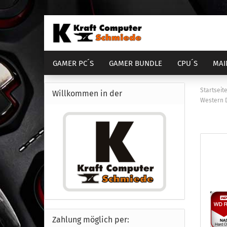
GAMER PC´S
GAMER BUNDLE
CPU´S
MAI
DIENSTLEISTUNGEN
COMPUTER GEHÄUSE
Startseit
Willkommen in der
Western D
AM4 Bundle
Sockel 1700
Sock
S
AM5 Bundle
Sockel 1851
Sock
S
Zahlung möglich per: