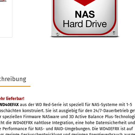
chreibung
hr lieferbar!
WD40EF
A
X
aus der WD Red-Serie ist speziell für NAS-Systeme mit 1-5
schächten konstruiert. Sie ist ausgiebig für den 24/7-Dauerbetrieb get
r speziellen Firmware NASware und 3D Active Balance Plus-Technolog
ht die WD40EFRX nahtlose Integration, eine hohe Datensicherheit und
e Performance für NAS- und RAID-Umgebungen. Die WD40EFRX ist auf
rs geringe Geräuschentwicklung und geringen Energieverbrauch ausge