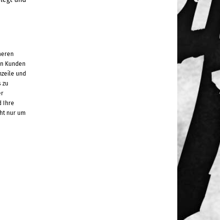
heren
en Kunden
zeile und
 zu
er
d Ihre
cht nur um