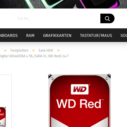
NBOARDS
RAM
GRAFIKKARTEN
TASTATUR/MAUS
SO
»
»
»
e
Festplatten
Sata HDD
igital WD40EFAX 4 TB, (SATA III, WD Red) 24/7
el 1700
ockel 1700 Bundle
Sockel AM4
Sockel AM4
CPU-Kühler
el 1851
ockel 1851 Bundle
Sockel AM5
Sockel AM5
CPU-Wasserküh