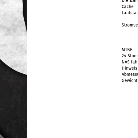
Drehzahl
Cache
Lautstä
Stromve
MTBF
24-Stun
NAS fäh
Hinweis
Abmess
Gewicht