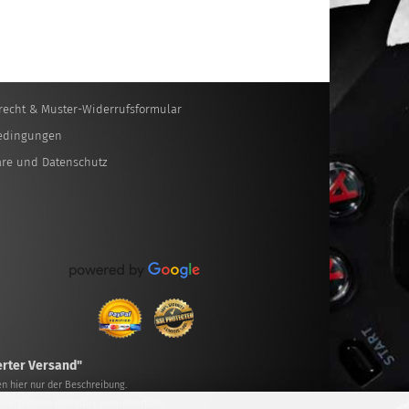
recht & Muster-Widerrufsformular
edingungen
äre und Datenschutz
erter Versand"
n hier nur der Beschreibung.
ielich deren Betreiber verantwortlich.