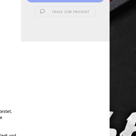
FRAGE ZUM PRODUKT
estet.
ie
legt und