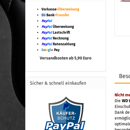
Vorkasse-
Überweisung
EU
Bank-
Transfer
Pay
Pal
Pay
Pal
Überweisung
Pay
Pal
Lastschrift
Pay
Pal
Rechnung
Pay
Pal
Ratenzahlung
G
o
o
g
l
e
Pay
Versandkosten ab 5,90 Euro
Bes
Sicher & schnell einkaufen
Nicht me
Die
WD 
Einschub
Dank de
ermöglic
optimal
besonde