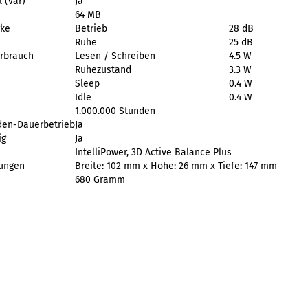
 (var)
Ja
64 MB
rke
Betrieb
28 dB
Ruhe
25 dB
rbrauch
Lesen / Schreiben
4.5 W
Ruhezustand
3.3 W
Sleep
0.4 W
Idle
0.4 W
1.000.000 Stunden
den-Dauerbetrieb
Ja
ig
Ja
IntelliPower, 3D Active Balance Plus
ungen
Breite: 102 mm x Höhe: 26 mm x Tiefe: 147 mm
680 Gramm