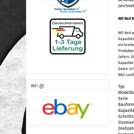
zeichnet
WD Red W
WD Red wa
Kapazität
ein breit
Produkten
liefern. 
Kapazitä
Daten sch
NAS-Laufw
Wir @
Typ
Modellb
Serie
Baufor
Kapazitä
Schnitts
Stroman
Drehzah