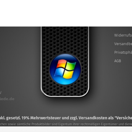
Widerrufs
Versandb
Privatsph
AGB
W
iede.de
inkl. gesetzl. 19% Mehrwertsteuer und zzgl. Versandkosten
als "Versich
hen sowie sämtliche Produktbilder sind Eigentum ihrer rechtmäßigen Eigentümer und diene
olle übernehmen wir keine Haftung für die Inhalte externer Links. Für deren Inhalt sind ausschl