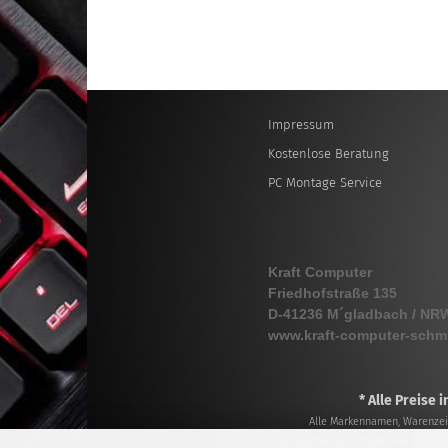
Impressum
Kostenlose Beratung
PC Montage Service
Kraft Computer
Friedhofstraße 135
D-41236 M´gladbach / NR
www.kraft-computer-schm
* Alle Preise 
Alle Markennamen, Warenzeic
Trotz sorgfältiger inhaltlicher Kontr