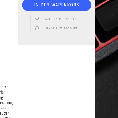
AUF DEN MERKZETTEL
FRAGE ZUM PRODUKT
Force
rie
ng
eration,
 Real-
zeugen