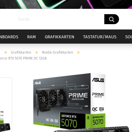
NBOARDS
RAM
GRAFIKKARTEN
TASTATUR/MAUS
SO
»
»
»
e
Grafikkarten
Nvidia Grafikkarten
orce RTX 5070 PRIME OC 12GB
el 1700
ockel 1700 Bundle
Sockel AM4
Sockel AM4
CPU-Kühler
el 1851
ockel 1851 Bundle
Sockel AM5
Sockel AM5
CPU-Wasserküh