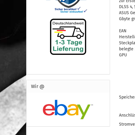
zur Erst
DLSS 4, 
ASUS Ge
Gbyte gr
EAN
Herstell
Steckpla
belegte 
GPU
Wir @
Speiche
Anschlü
Stromve