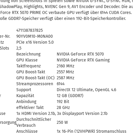
ellung von Screenshots in Spielen sowie NVIDIA G-SYNC, G-SYNC HDR, 
ShadowPlay, Highlights, NVENC Gen 9, AV1 Encoder und Decoder. Die au
Force RTX 5070 PRIME OC verbaute GPU verfügt über 6144 CUDA Cores. 
oße GDDR7-Speicher verfügt über einen 192-Bit-Speicherkontroller.
4711387837825
er-Nr.
90YV0M10-M0NA00
tz
PCIe x16 Version 5.0
Slots
2,5
Bezeichnung
NVIDIA GeForce RTX 5070
GPU Klasse
NVIDIA GeForce RTX Gaming
Taktfrequenz
2160 MHz
GPU Boost-Takt
2557 MHz
GPU Boost-Takt (OC)
2587 MHz
Streamprozessoren
6144
Support
DirectX 12 Ultimate, OpenGL 4.6
r
Kapazität
12 GB (GDDR7)
Anbindung
192 Bit
effektiver Takt
28 GHz
sse
1x HDMI Version 2.1b, 3x Displayport Version 2.1b
Durchschnittlicher
rsorgung
250 W
Verbrauch
Anschlüsse
1x 16-Pin (12VHPWR) Stromanschluss