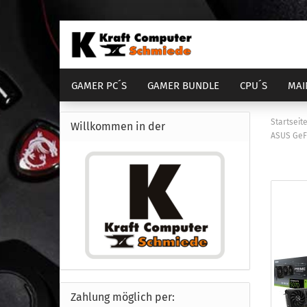
GAMER PC´S
GAMER BUNDLE
CPU´S
MAI
DIENSTLEISTUNGEN
COMPUTER GEHÄUSE
Startseit
Willkommen in der
ASUS GeF
AM4 Bundle
Sockel 1700
Sock
S
AM5 Bundle
Sockel 1851
Sock
S
Zahlung möglich per: