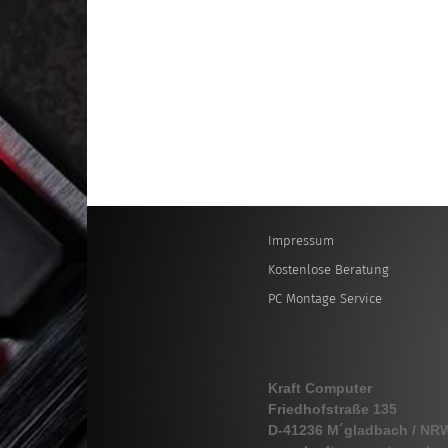
Impressum
Kostenlose Beratung
PC Montage Service
Kraft Computer
Friedhofstraße 135
D-41236 M´gladbach / NR