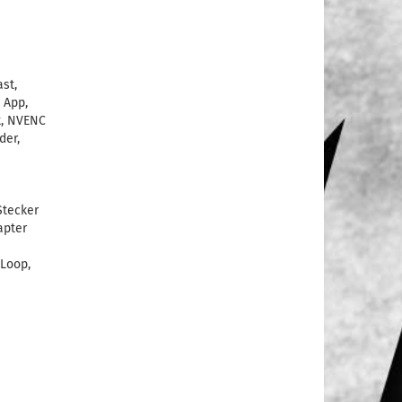
st,
 App,
t, NVENC
der,
Stecker
apter
 Loop,