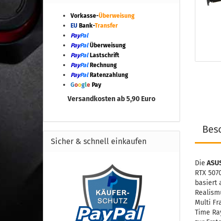
Vorkasse-
Überweisung
EU
Bank-
Transfer
Pay
Pal
Pay
Pal
Überweisung
Pay
Pal
Lastschrift
Pay
Pal
Rechnung
Pay
Pal
Ratenzahlung
G
o
o
g
l
e
Pay
Versandkosten ab 5,90 Euro
Bes
Sicher & schnell einkaufen
Die
ASUS
RTX 5070
basiert 
Realismu
Multi Fr
Time Ra