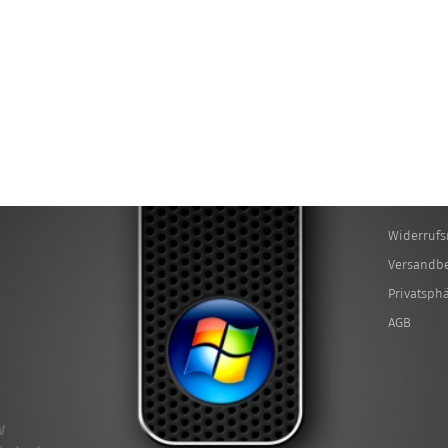
Widerrufs
Versandb
Privatsph
AGB
W