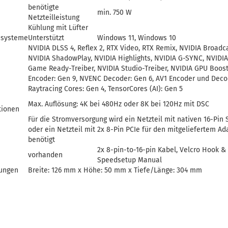
benötigte
min. 750 W
Netzteilleistung
Kühlung mit Lüfter
ssysteme
Unterstützt
Windows 11, Windows 10
NVIDIA DLSS 4, Reflex 2, RTX Video, RTX Remix, NVIDIA Broadca
NVIDIA ShadowPlay, NVIDIA Highlights, NVIDIA G-SYNC, NVIDIA
Game Ready-Treiber, NVIDIA Studio-Treiber, NVIDIA GPU Boos
Encoder: Gen 9, NVENC Decoder: Gen 6, AV1 Encoder und Deco
Raytracing Cores: Gen 4, TensorCores (AI): Gen 5
Max. Auflösung: 4K bei 480Hz oder 8K bei 120Hz mit DSC
tionen
Für die Stromversorgung wird ein Netzteil mit nativen 16-Pin 
oder ein Netzteil mit 2x 8-Pin PCIe für den mitgeliefertem Ad
benötigt
2x 8-pin-to-16-pin Kabel, Velcro Hook &
vorhanden
Speedsetup Manual
ungen
Breite: 126 mm x Höhe: 50 mm x Tiefe/Länge: 304 mm