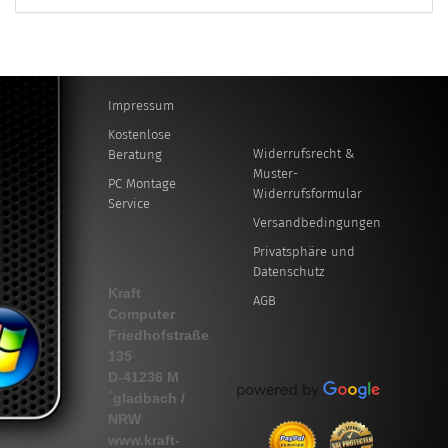
Impressum
Kostenlose
Widerrufsrecht &
Beratung
Muster-
PC Montage
Widerrufsformular
Service
Versandbedingungen
Privatsphäre und
Datenschutz
Kraft
AGB
Computer
Friedhofstraße
135
D-41236 M
´gladbach /
NRW
www.kraft-