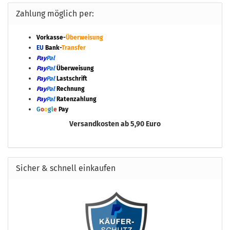
Zahlung möglich per:
Vorkasse-
Überweisung
EU
Bank-
Transfer
Pay
Pal
Pay
Pal
Überweisung
Pay
Pal
Lastschrift
Pay
Pal
Rechnung
Pay
Pal
Ratenzahlung
G
o
o
g
l
e
Pay
Versandkosten ab 5,90 Euro
Sicher & schnell einkaufen