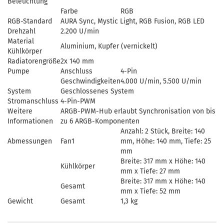
Beleuchtung
Farbe
RGB
RGB-Standard
AURA Sync, Mystic Light, RGB Fusion, RGB LED
Drehzahl
2.200 U/min
Material
Aluminium, Kupfer (vernickelt)
Kühlkörper
Radiatorengröße
2x 140 mm
Pumpe
Anschluss
4-Pin
Geschwindigkeiten
4.000 U/min, 5.500 U/min
System
Geschlossenes System
Stromanschluss
4-Pin-PWM
Weitere
ARGB-PWM-Hub erlaubt Synchronisation von bis
Informationen
zu 6 ARGB-Komponenten
Anzahl: 2 Stück, Breite: 140
Abmessungen
Fan1
mm, Höhe: 140 mm, Tiefe: 25
mm
Breite: 317 mm x Höhe: 140
Kühlkörper
mm x Tiefe: 27 mm
Breite: 317 mm x Höhe: 140
Gesamt
mm x Tiefe: 52 mm
Gewicht
Gesamt
1,3 kg