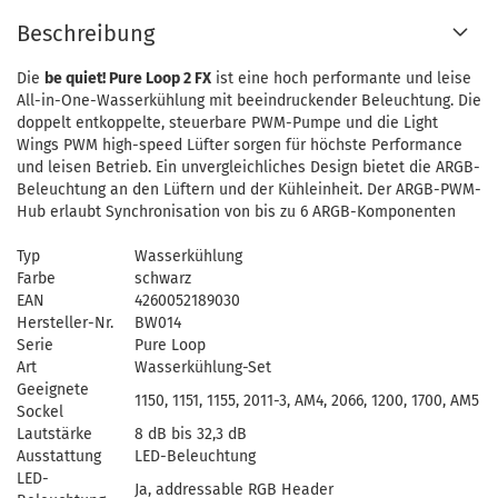
Beschreibung
Die
be quiet! Pure Loop 2 FX
ist eine hoch performante und leise
All-in-One-Wasserkühlung mit beeindruckender Beleuchtung. Die
doppelt entkoppelte, steuerbare PWM-Pumpe und die Light
Wings PWM high-speed Lüfter sorgen für höchste Performance
und leisen Betrieb. Ein unvergleichliches Design bietet die ARGB-
Beleuchtung an den Lüftern und der Kühleinheit. Der ARGB-PWM-
Hub erlaubt Synchronisation von bis zu 6 ARGB-Komponenten
Typ
Wasserkühlung
Farbe
schwarz
EAN
4260052189030
Hersteller-Nr.
BW014
Serie
Pure Loop
Art
Wasserkühlung-Set
Geeignete
1150, 1151, 1155, 2011-3, AM4, 2066, 1200, 1700, AM5
Sockel
Lautstärke
8 dB bis 32,3 dB
Ausstattung
LED-Beleuchtung
LED-
Ja, addressable RGB Header