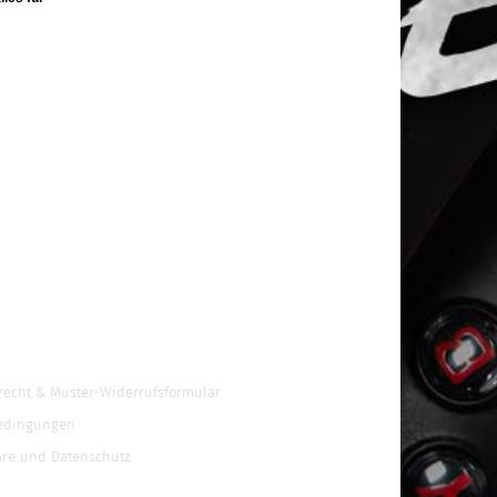
recht & Muster-Widerrufsformular
edingungen
äre und Datenschutz