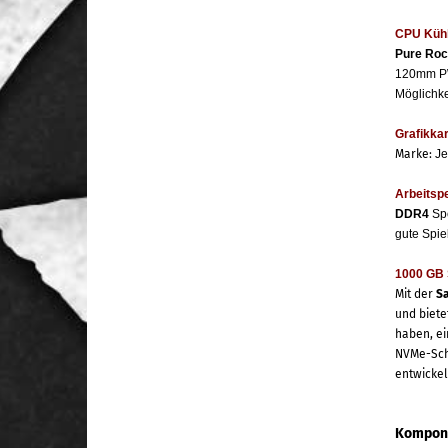
CPU Küh
Pure Roc
120mm PW
Möglichke
Grafikkar
Marke:
Je
Arbeitsp
DDR4
Sp
gute Spie
1000 GB 
Mit der
Sa
und biete
haben, ei
NVMe-Schn
entwickel
Kompone