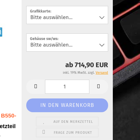
Grafikkarte:
Gehäuse sw/ws:
ab 714,90 EUR
inkl. 19% MwSt. zzgl.
Versand
 B550-
AUF DEN MERKZETTEL
tzteil
FRAGE ZUM PRODUKT
r