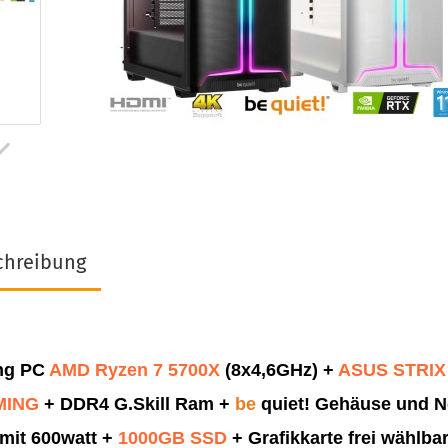
chreibung
ng PC
AMD
Ryzen 7 5700X
(8x4,6GHz)
+
ASUS STRIX
MING
+ DDR4 G.Skill Ram
+
be
quiet! Gehäuse und Ne
mit 600watt +
1000GB SSD
+
Grafikkarte frei wählba