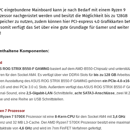
PC eingebundene Mainboard kann je nach Bedarf mit einem Ryzen 9
essor nachgerüstet werden und besitzt die Möglichkeit bis zu 128GB
peicher zu nutzen, zudem können hier PCI-express 4.0 Grafikkarten be
somit verfügt das Set über eine gute Grundlage für Gamer und weiter
!
Enthaltene Komponenten:
d
 ROG STRIX B550-F GAMING
basiert auf dem AMD-B550-Chipsatz und unterstüt
en für den Sockel AM4. Es verfügt über vier DDR4-Slots für
bis zu 128 GB
Arbeitss
eren Ausstattung des ASUS ROG STRIX B550-F GAMING gehören
ein PCIe-4.0-x16-
 x16 und drei PCIe 3.0 x1 Slots. Außerdem verfügt das ASUS ROG STRIX B550-F 
anal-Sound, eine
2,5-Gigabit-LAN
-Schnittstelle,
acht SATA3-Anschlüsse
, zwei M.2
e und eine Reihe an USB Schnittstellen
.
n 7 Prozessor
Ryzen 7 5700X
Prozessor ist eine
8-Kern-CPU
für den Sockel AM4 mit
3,4 GHz
uenz und 32 MB L3-Cache. Der AMD Ryzen7 5700X Prozessor besitzt eine maximal
taktrate von
4,6 GHz
und wird im 7nm FinFET Verfahren gefertigt.