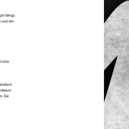
ight Wings
 und der
d eine
einfach
ardware
n. Die