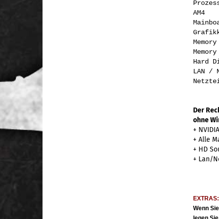
Pr
AM4
Ma
Gra
M
Memor
Har
LAN /
Ne
Der Rech
ohne Wi
+ NVIDIA
+ Alle M
+ HD Sou
+ Lan/Ne
EXTRAS
Wenn Sie
legen Sie