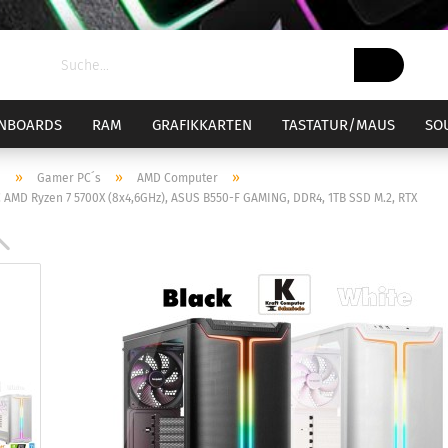
NBOARDS
RAM
GRAFIKKARTEN
TASTATUR/MAUS
SO
»
»
»
e
Gamer PC´s
AMD Computer
AMD Ryzen 7 5700X (8x4,6GHz), ASUS B550-F GAMING, DDR4, 1TB SSD M.2, RTX
el 1700
ockel 1700 Bundle
Sockel AM4
Sockel AM4
CPU-Kühler
el 1851
ockel 1851 Bundle
Sockel AM5
Sockel AM5
CPU-Wasserküh