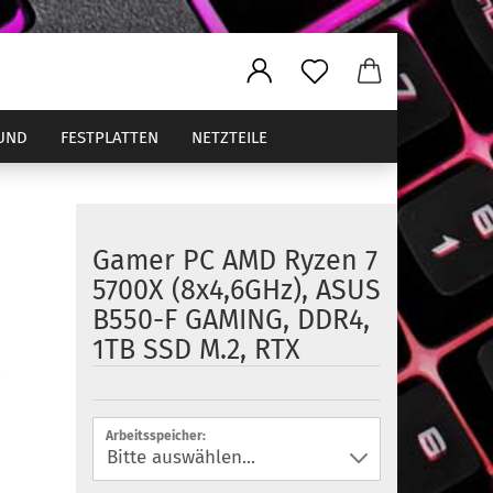
UND
FESTPLATTEN
NETZTEILE
Gamer PC AMD Ryzen 7
ler
5700X (8x4,6GHz), ASUS
B550-F GAMING, DDR4,
1TB SSD M.2, RTX
Arbeitsspeicher: