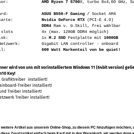
ozessor:
AMD Ryzen 7 5700
X, turbo 8x4,60 GHz, S
inboard:
ASUS B550-F Gaming
/ Socket AM4
fikkarte:
Nvidia GeForce RTX
(PCI-E 4.0)
emory
DDR4
Ram v. G.Skill, frei wählbar
y slots 4x (max. 128GB DDR4 möglich)
d Disk: 1x
M.2
SSD
Festplatte mit
1000GB
 Netzwerk: Gigabit LAN controller - onboard
tzteil:
600 Watt Markenteil von be quiet!
ner wird von uns mit vorinstalliertem Windows 11 (64bit version) gelie
n10 Key!
 Grafiktreiber installiert!
ainboard-Treiber installiert!
nd Treiber installiert!
tzwerk Treiber installiert!
:
 weitere Artikel aus unserem Online-Shop, zu diesem PC hinzufügen möchten, 
 diese Zusatzartikel
einfach
beim Kauf mit in den Warenkorb, wir werden dann al