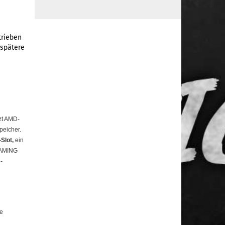
trieben
 spätere
zt AMD-
peicher.
Slot,
ein
GAMING
-
e