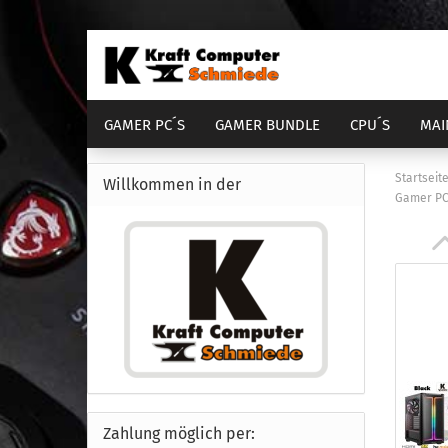
GAMER PC´S
GAMER BUNDLE
CPU´S
MAI
DIENSTLEISTUNGEN
COMPUTER GEHÄUSE
Startseit
Willkommen in der
Gamer PC 
AM4 Bundle
Sockel 1700
Sock
S
AM5 Bundle
Sockel 1851
Sock
S
Zahlung möglich per: