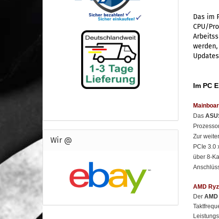
Das im 
CPU/Proz
Arbeitss
werden, 
Updates
Im PC 
Mainboar
Das
ASUS
Prozessor
Zur weit
Wir @
PCIe 3.0
über 8-K
Anschlüss
AMD Ryze
Der
AMD 
Taktfreq
Leistungs