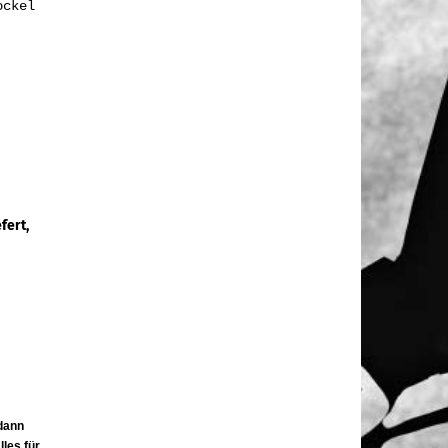
ockel
fert,
dann
les für