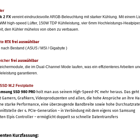
ler
k 2 FX
vereint eindrucksvolle ARGB-Beleuchtung mit starker Kühlung. Mit einem L
M high-speed Lüfter, 150W TDP Kühlleistung, vier 6mm Hochleistungs-Heatpipes
it, den Kühler mühelos von oben zu verbauen.
te
RTX frei auswählbar
 nach Bestand ( ASUS / MSI / Gigabyte )
eicher
frei auswählbar
eichermodule, die im Dual-Channel Mode laufen, was ein effizienteres Arbeiten un
leleistung garantieren.
SSD M.2 Festplatte
msung SSD 980 PRO
holt man aus seinem High-Speed-PC mehr heraus. Das geht 
t Gamern, Grafikern, Videoproduzenten und allen, die hohe Ansprüche an ihre H
ne starke Performance, eine überzeugende Bandbreite sowie hohe Durchsatzrate
ittstelle der 4. PCIe-Generation – in Verbindung mit dem eigens von Samsung
ten Elpis Controller – ermöglicht doppelt so schnelle Datentransfers
nten Kurzfassung: