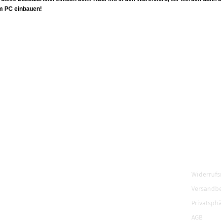
em PC einbauen!
Widerrufs
Versandb
Privatsph
AGB