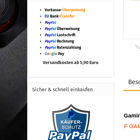
Vorkasse-
Überweisung
EU
Bank-
Transfer
Pay
Pal
Pay
Pal
Überweisung
Pay
Pal
Lastschrift
Pay
Pal
Rechnung
Pay
Pal
Ratenzahlung
G
o
o
g
l
e
Pay
Versandkosten ab 5,90 Euro
Bes
Sicher & schnell einkaufen
Gami
F GA