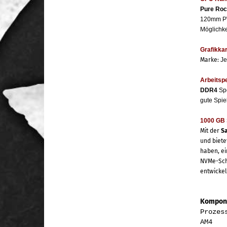
Pure Roc
120mm PW
Möglichke
Grafikkar
Marke:
Je
Arbeitsp
DDR4
Sp
gute Spie
1000 GB 
Mit der
Sa
und biete
haben, ei
NVMe-Schn
entwickel
Kompone
Pr
AM4