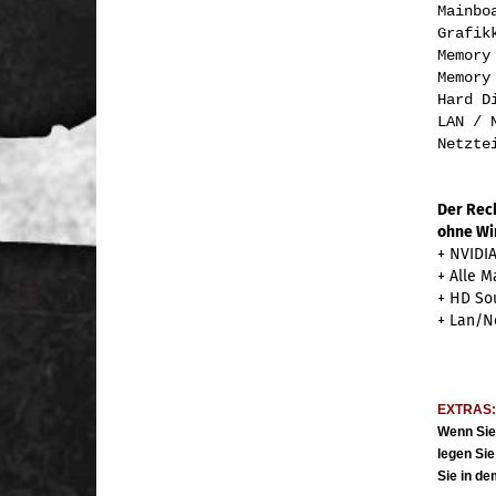
Ma
Gra
M
Memor
Har
LAN /
Ne
Der Rech
ohne Wi
+ NVIDIA
+ Alle M
+ HD Sou
+ Lan/Ne
EXTRAS
Wenn Sie
legen Sie
Sie in d