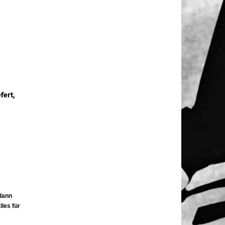
fert,
dann
les für