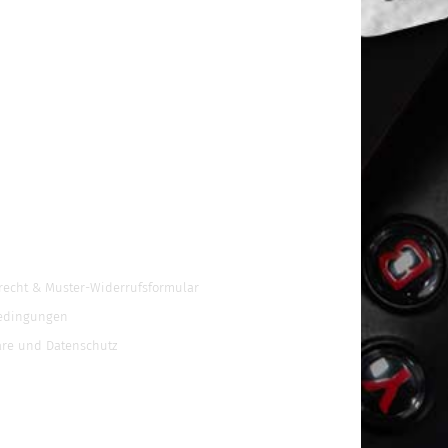
recht & Muster-Widerrufsformular
edingungen
äre und Datenschutz