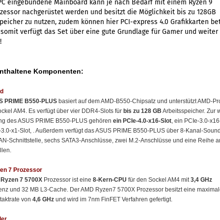
PC eingebundene Mainboard kann je nach Bedarf mit einem Ryzen 9
essor nachgerüstet werden und besitzt die Möglichkeit bis zu 128GB
peicher zu nutzen, zudem können hier PCI-express 4.0 Grafikkarten be
somit verfügt das Set über eine gute Grundlage für Gamer und weiter
!
Enthaltene Komponenten:
d
S PRIME B550-PLUS
basiert auf dem AMD-B550-Chipsatz und unterstützt AMD-P
ockel AM4. Es verfügt über vier DDR4-Slots für
bis zu 128 GB
Arbeitsspeicher. Zur 
ung des ASUS PRIME B550-PLUS gehören
ein PCIe-4.0-x16-Slot
, ein PCIe-3.0-x16
-3.0-x1-Slot, . Außerdem verfügt das ASUS PRIME B550-PLUS über 8-Kanal-Sound
AN-Schnittstelle, sechs SATA3-Anschlüsse, zwei M.2-Anschlüsse und eine Reihe 
llen.
n 7 Prozessor
Ryzen 7 5700X
Prozessor ist eine
8-Kern-CPU
für den Sockel AM4 mit
3,4 GHz
uenz und 32 MB L3-Cache. Der AMD Ryzen7 5700X Prozessor besitzt eine maximal
taktrate von
4,6 GHz
und wird im 7nm FinFET Verfahren gefertigt.
ler