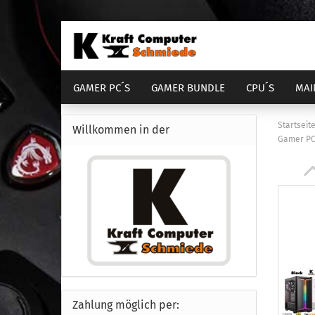
GAMER PC´S
GAMER BUNDLE
CPU´S
MAI
DIENSTLEISTUNGEN
COMPUTER GEHÄUSE
Startseit
Willkommen in der
Gamer PC 
AM4 Bundle
Sockel 1700
Sock
S
AM5 Bundle
Sockel 1851
Sock
S
Zahlung möglich per: