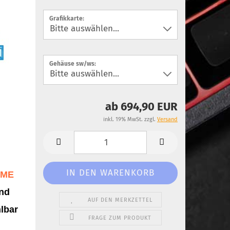
Grafikkarte:
Gehäuse sw/ws:
ab 694,90 EUR
inkl. 19% MwSt. zzgl.
Versand
IME
und
AUF DEN MERKZETTEL
hlbar
FRAGE ZUM PRODUKT