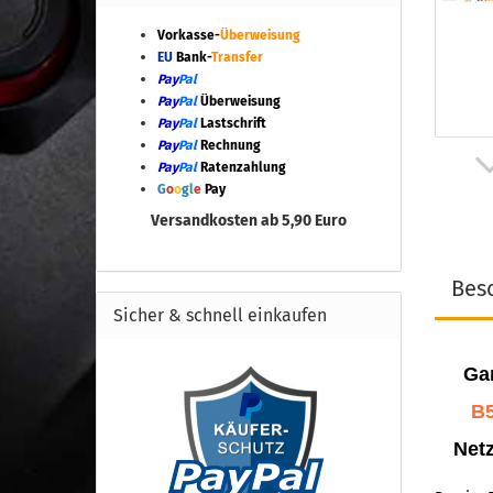
Vorkasse-
Überweisung
EU
Bank-
Transfer
Pay
Pal
Pay
Pal
Überweisung
Pay
Pal
Lastschrift
Pay
Pal
Rechnung
Pay
Pal
Ratenzahlung
G
o
o
g
l
e
Pay
Versandkosten ab 5,90 Euro
Bes
Sicher & schnell einkaufen
Ga
B
Netz