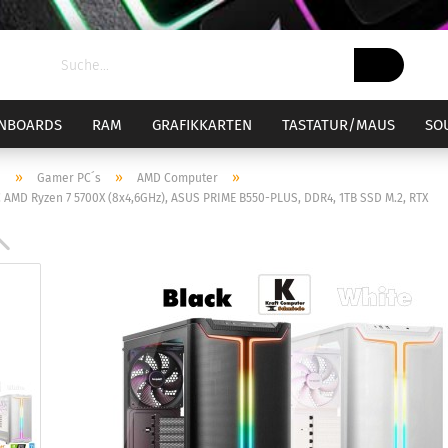
NBOARDS
RAM
GRAFIKKARTEN
TASTATUR/MAUS
SO
»
»
»
e
Gamer PC´s
AMD Computer
AMD Ryzen 7 5700X (8x4,6GHz), ASUS PRIME B550-PLUS, DDR4, 1TB SSD M.2, RTX
el 1700
ockel 1700 Bundle
Sockel AM4
Sockel AM4
CPU-Kühler
el 1851
ockel 1851 Bundle
Sockel AM5
Sockel AM5
CPU-Wasserküh