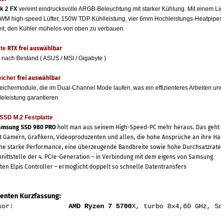
k 2 FX
vereint eindrucksvolle ARGB-Beleuchtung mit starker Kühlung. Mit einem L
M high-speed Lüfter, 150W TDP Kühlleistung, vier 6mm Hochleistungs-Heatpipes
it, den Kühler mühelos von oben zu verbauen.
te
RTX frei auswählbar
 nach Bestand ( ASUS / MSI / Gigabyte )
eicher
frei auswählbar
eichermodule, die im Dual-Channel Mode laufen, was ein effizienteres Arbeiten un
leleistung garantieren.
SSD M.2 Festplatte
msung SSD 980 PRO
holt man aus seinem High-Speed-PC mehr heraus. Das geht 
t Gamern, Grafikern, Videoproduzenten und allen, die hohe Ansprüche an ihre H
ne starke Performance, eine überzeugende Bandbreite sowie hohe Durchsatzrate
ittstelle der 4. PCIe-Generation – in Verbindung mit dem eigens von Samsung
ten Elpis Controller – ermöglicht doppelt so schnelle Datentransfers
nten Kurzfassung:
ozessor:
AMD Ryzen 7 5700
X, turbo 8x4,60 GHz, S