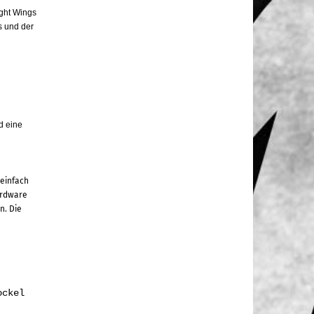
ight Wings
 und der
d eine
einfach
ardware
n. Die
ockel