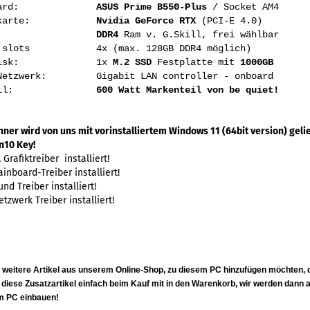
inboard:
ASUS Prime B550-Plus
/ Socket AM4
fikkarte:
Nvidia GeForce RTX
(PCI-E 4.0)
emory
DDR4
Ram v. G.Skill, frei wählbar
y slots 4x (max. 128GB DDR4 möglich)
d Disk: 1x
M.2
SSD
Festplatte mit
1000GB
 Netzwerk: Gigabit LAN controller - onboard
tzteil:
600 Watt Markenteil von be quiet!
ner wird von uns mit vorinstalliertem Windows 11 (64bit version) gelie
n10 Key!
 Grafiktreiber installiert!
ainboard-Treiber installiert!
nd Treiber installiert!
tzwerk Treiber installiert!
:
 weitere Artikel aus unserem Online-Shop, zu diesem PC hinzufügen möchten, 
 diese Zusatzartikel
einfach
beim Kauf mit in den Warenkorb, wir werden dann al
em PC einbauen!