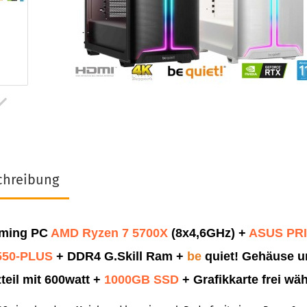
chreibung
ming PC
AMD
Ryzen 7 5700X
(8x4,6GHz)
+
ASUS PR
550-PLUS
+ DDR4 G.Skill Ram
+
be
quiet! Gehäuse 
teil mit 600watt +
1000GB SSD
+
Grafikkarte frei wä