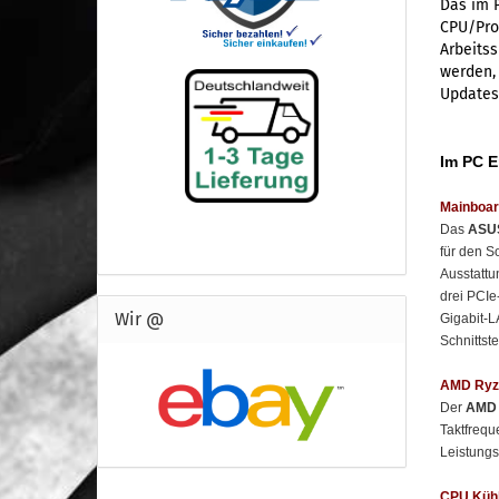
Das im 
CPU/Proz
Arbeitss
werden, 
Updates
Im PC 
Mainboar
Das
ASU
für den S
Ausstatt
drei PCIe
Wir @
Gigabit-L
Schnittste
AMD Ryze
Der
AMD 
Taktfreq
Leistungs
CPU Küh