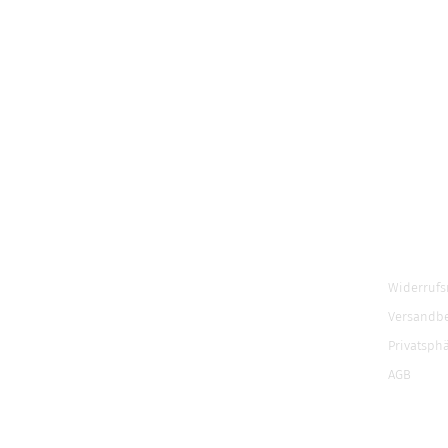
Widerrufs
Versandb
Privatsph
AGB