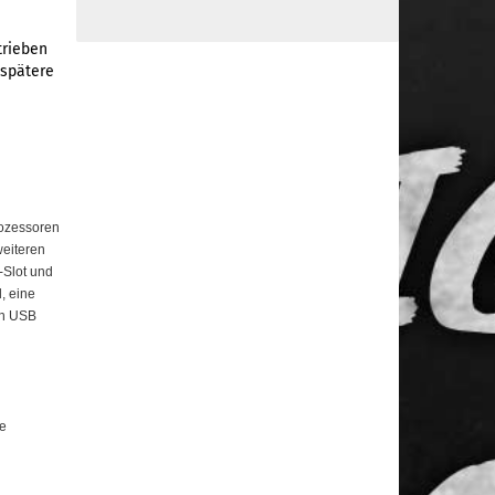
trieben
 spätere
rozessoren
weiteren
-Slot und
, eine
an USB
e