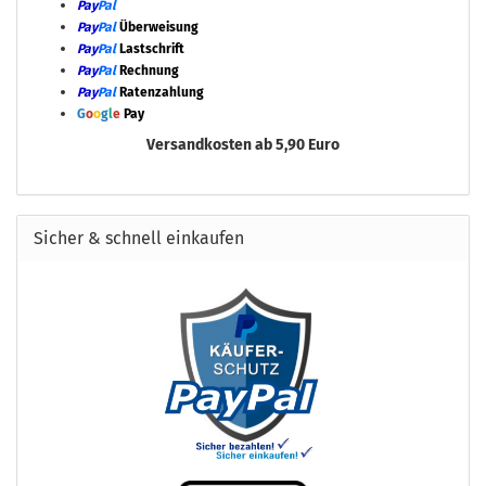
Pay
Pal
Pay
Pal
Überweisung
Pay
Pal
Lastschrift
Pay
Pal
Rechnung
Pay
Pal
Ratenzahlung
G
o
o
g
l
e
Pay
Versandkosten ab 5,90 Euro
Sicher & schnell einkaufen