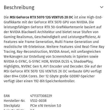
Beschreibung
Die
MSI GeForce RTX 5070 12G VENTUS 2X OC
ist eine High-End-
Grafikkarte mit der GeForce RTX 5070 GPU von NVIDIA. Die
leistungsfähigen GeForce RTX 50-Grafikkartenserie basiert auf
der NVIDIA Blackwell Architektur und bietet neue Stufen von
Gaming Realismus, Geschwindigkeit und Leistungseffizienz, AI
Features wie Frame Generation, Multi Frame Generation und
realistische VR-Erlebnisse. Weitere Features sind Real-Time Ray
Tracing, Ray-Reconstruction, NVIDIA Ansel, mit umfangreichen
Werkzeugen zur Erstellung von Screenshots in Spielen sowie
NVIDIA G-SYNC, G-SYNC HDR, NVIDIA DLSS 4, ShadowPlay,
Highlights, NVENC Gen 9, AV1 Encoder und Decoder. Die auf der
MSI GeForce RTX 5070 12G VENTUS 2X OC verbaute GPU verfügt
über 6144 CUDA Cores. Der 12 Gbyte große GDDR7-Speicher
verfügt über einen 192-Bit-Speicherkontroller.
EAN
4711377308229
Hersteller-Nr.
V532-003R
Steckplatz
PCIe x16 Version 5.0