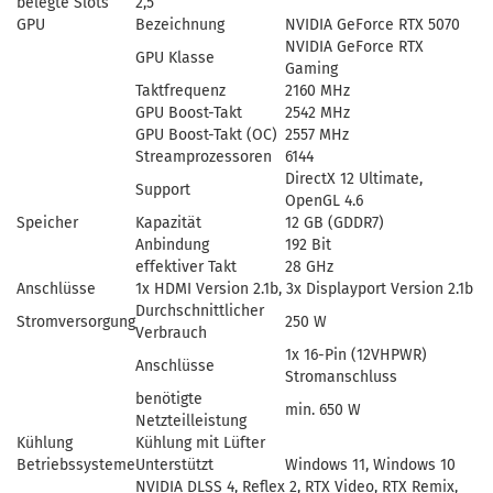
belegte Slots
2,5
GPU
Bezeichnung
NVIDIA GeForce RTX 5070
NVIDIA GeForce RTX
GPU Klasse
Gaming
Taktfrequenz
2160 MHz
GPU Boost-Takt
2542 MHz
GPU Boost-Takt (OC)
2557 MHz
Streamprozessoren
6144
DirectX 12 Ultimate,
Support
OpenGL 4.6
Speicher
Kapazität
12 GB (GDDR7)
Anbindung
192 Bit
effektiver Takt
28 GHz
Anschlüsse
1x HDMI Version 2.1b, 3x Displayport Version 2.1b
Durchschnittlicher
Stromversorgung
250 W
Verbrauch
1x 16-Pin (12VHPWR)
Anschlüsse
Stromanschluss
benötigte
min. 650 W
Netzteilleistung
Kühlung
Kühlung mit Lüfter
Betriebssysteme
Unterstützt
Windows 11, Windows 10
NVIDIA DLSS 4, Reflex 2, RTX Video, RTX Remix,