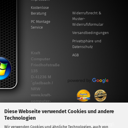
Kostenlose
Widerrufsrecht &
Beratung
Muster-
PC Montage
Widerrufsformular
Service
Versandbedingungen
Privatsphäre und
Datenschutz
Kraft
AGB
Computer
Friedhofstraße
135
D-41236 M
´gladbach /
NRW
www.kraft-
computer-
schmiede.de
Diese Webseite verwendet Cookies und andere
Technologien
* Alle Preise inkl. gesetzl. 19% Mehrwertsteuer und zzgl.
Wir verwenden Cookies und ähnliche Technologien, auch von