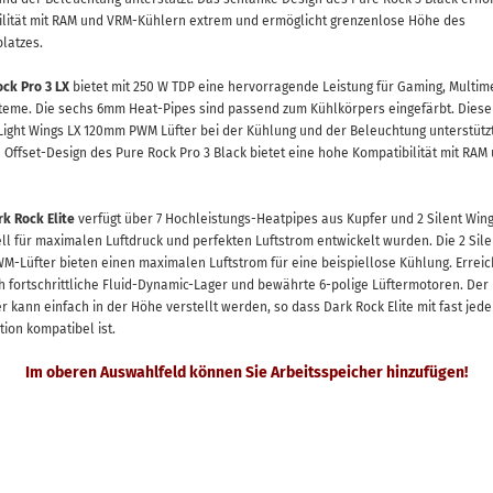
lität mit RAM und VRM-Kühlern extrem und ermöglicht grenzenlose Höhe des
latzes.
ck Pro 3 LX
bietet mit 250 W TDP eine hervorragende Leistung für Gaming, Multim
teme. Die sechs 6mm Heat-Pipes sind passend zum Kühlkörpers eingefärbt. Diese
Light Wings LX 120mm PWM Lüfter bei der Kühlung und der Beleuchtung unterstütz
Offset-Design des Pure Rock Pro 3 Black bietet eine hohe Kompatibilität mit RAM
rk Rock Elite
verfügt über 7 Hochleistungs-Heatpipes aus Kupfer und 2 Silent Wing
ell für maximalen Luftdruck und perfekten Luftstrom entwickelt wurden. Die 2 Sile
-Lüfter bieten einen maximalen Luftstrom für eine beispiellose Kühlung. Erreic
h fortschrittliche Fluid-Dynamic-Lager und bewährte 6-polige Lüftermotoren. Der
er kann einfach in der Höhe verstellt werden, so dass Dark Rock Elite mit fast jede
tion kompatibel ist.
Im oberen Auswahlfeld können Sie Arbeitsspeicher hinzufügen!