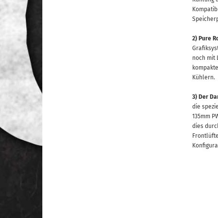
Kompatibi
Speicherp
2)
Pure Ro
Grafiksys
noch mit 
kompakte 
Kühlern.
3) Der Da
die spezi
135mm PWM
dies durc
Frontlüft
Konfigura