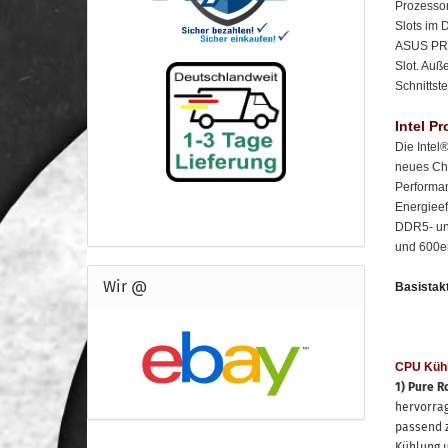
Prozesso
Slots im 
ASUS PR
Slot. Au
Schnittst
Intel P
Die Inte
neues Ch
Performan
Energieef
DDR5- und
und 600er
Wir @
Basistakt
CPU Kühl
1) Pure R
hervorrag
passend z
Kühlung u