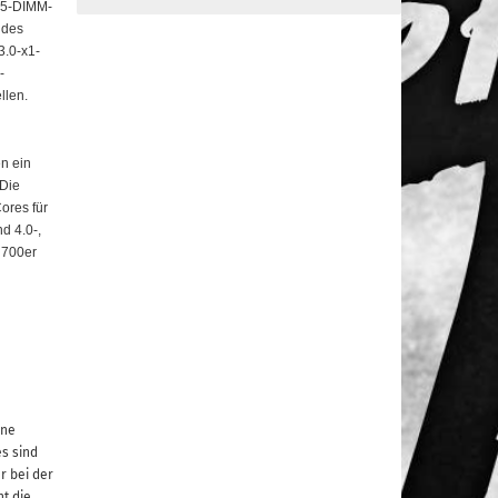
DR5-DIMM-
 des
3.0-x1-
-
llen.
n ein
Die
ores für
d 4.0-,
 700er
ine
s sind
r bei der
t die