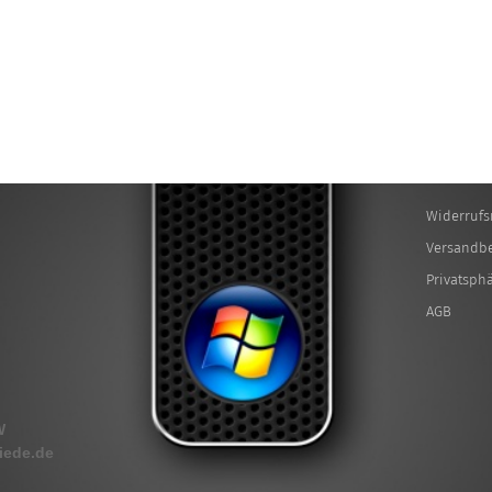
Widerrufs
Versandb
Privatsph
AGB
W
iede.de