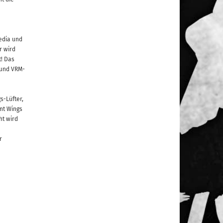
edia und
r wird
t! Das
 und VRM-
s-Lüfter,
nt Wings
ht wird
r