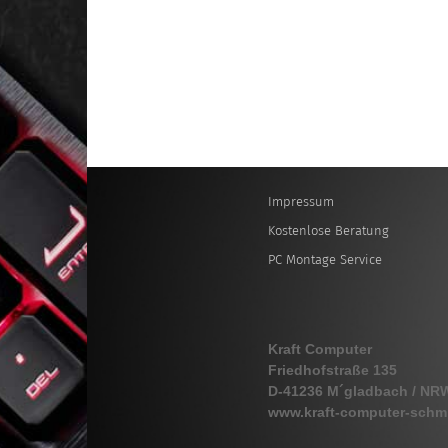
Impressum
Kostenlose Beratung
PC Montage Service
Kraft Computer
Friedhofstraße 135
D-41236 M´gladbach / NR
www.kraft-computer-schm