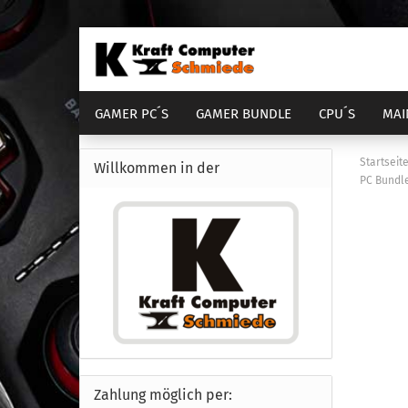
GAMER PC´S
GAMER BUNDLE
CPU´S
MAI
DIENSTLEISTUNGEN
COMPUTER GEHÄUSE
Startseit
Willkommen in der
PC Bundle
AM4 Bundle
Sockel 1700
Sock
S
AM5 Bundle
Sockel 1851
Sock
S
Zahlung möglich per: