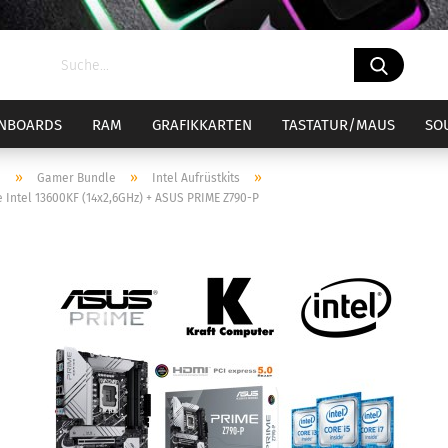
NBOARDS
RAM
GRAFIKKARTEN
TASTATUR/MAUS
SO
»
»
»
e
Gamer Bundle
Intel Aufrüstkits
 Intel 13600KF (14x2,6GHz) + ASUS PRIME Z790-P
el 1700
ockel 1700 Bundle
Sockel AM4
Sockel AM4
CPU-Kühler
el 1851
ockel 1851 Bundle
Sockel AM5
Sockel AM5
CPU-Wasserküh