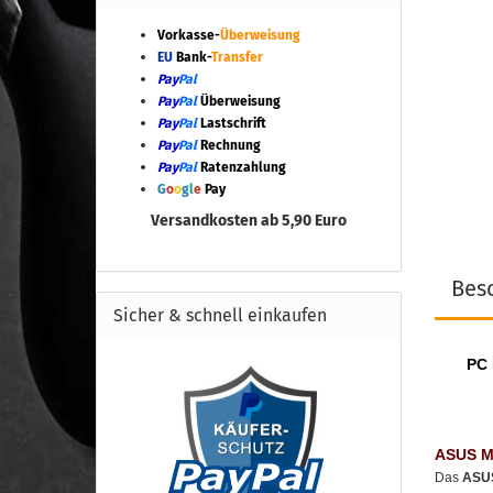
Vorkasse-
Überweisung
EU
Bank-
Transfer
Pay
Pal
Pay
Pal
Überweisung
Pay
Pal
Lastschrift
Pay
Pal
Rechnung
Pay
Pal
Ratenzahlung
G
o
o
g
l
e
Pay
Versandkosten ab 5,90 Euro
Bes
Sicher & schnell einkaufen
PC 
ASUS M
Das
ASUS