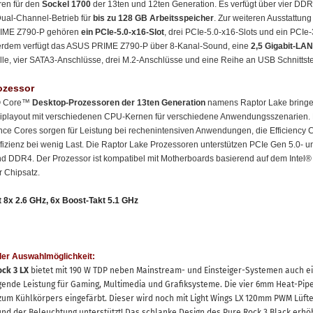
ren für den
Sockel 1700
der 13ten und 12ten Generation. Es verfügt über vier D
Dual-Channel-Betrieb für
bis zu 128 GB Arbeitsspeicher
. Zur weiteren Ausstattung
IME Z790-P gehören
ein PCIe-5.0-x16-Slot
, drei PCIe-5.0-x16-Slots und ein PCIe-
ßerdem verfügt das ASUS PRIME Z790-P über 8-Kanal-Sound, eine
2,5 Gigabit-LAN
elle, vier SATA3-Anschlüsse, drei M.2-Anschlüsse und eine Reihe an USB Schnittste
rozessor
l® Core™
Desktop-Prozessoren der 13ten Generation
namens Raptor Lake bringe
iplayout mit verschiedenen CPU-Kernen für verschiedene Anwendungsszenarien. 
ce Cores sorgen für Leistung bei rechenintensiven Anwendungen, die Efficiency C
fizienz bei wenig Last. Die Raptor Lake Prozessoren unterstützen PCIe Gen 5.0- un
 DDR4. Der Prozessor ist kompatibel mit Motherboards basierend auf dem Intel®
 Chipsatz.
 8x 2.6 GHz, 6x Boost-Takt 5.1 GHz
er Auswahlmöglichkeit:
ock 3 LX
bietet mit 190 W TDP neben Mainstream- und Einsteiger-Systemen auch e
ende Leistung für Gaming, Multimedia und Grafiksysteme. Die vier 6mm Heat-Pipe
um Kühlkörpers eingefärbt. Dieser wird noch mit Light Wings LX 120mm PWM Lüfte
nd der Beleuchtung unterstützt! Das schlanke Design des Pure Rock 3 Black erhöh