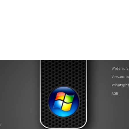
Widerrufs
Versandb
Privatsph
AGB
W