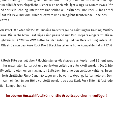
ende Leistung für Gaming, Multimedia und Grafiksysteme. Die vier 6mm Heat-Pipe
um Kühlkörpers eingefärbt. Dieser wird noch mit Light Wings LX 120mm PWM Lüfte
nd der Beleuchtung unterstützt! Das schlanke Design des Pure Rock 3 Black erhöh
lität mit RAM und VRM-Kühlern extrem und ermöglicht grenzenlose Höhe des
latzes.
ck Pro 3 LX
bietet mit 250 W TDP eine hervorragende Leistung für Gaming, Multim
teme. Die sechs 6mm Heat-Pipes sind passend zum Kühlkörpers eingefärbt. Diese
Light Wings LX 120mm PWM Lüfter bei der Kühlung und der Beleuchtung unterstütz
Offset-Design des Pure Rock Pro 3 Black bietet eine hohe Kompatibilität mit RAM
rk Rock Elite
verfügt über 7 Hochleistungs-Heatpipes aus Kupfer und 2 Silent Wing
ell für maximalen Luftdruck und perfekten Luftstrom entwickelt wurden. Die 2 Sile
-Lüfter bieten einen maximalen Luftstrom für eine beispiellose Kühlung. Erreic
h fortschrittliche Fluid-Dynamic-Lager und bewährte 6-polige Lüftermotoren. Der
er kann einfach in der Höhe verstellt werden, so dass Dark Rock Elite mit fast jede
tion kompatibel ist.
Im oberen Auswahlfeld können Sie Arbeitsspeicher hinzufügen!