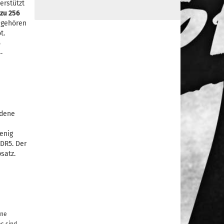
erstützt
 zu 256
 gehören
t.
5
-
edene
enig
DDR5. Der
satz.
ine