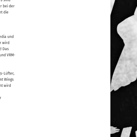
s sind
r bei der
t die
edia und
r wird
t! Das
 und VRM-
s-Lüfter,
nt Wings
ht wird
r