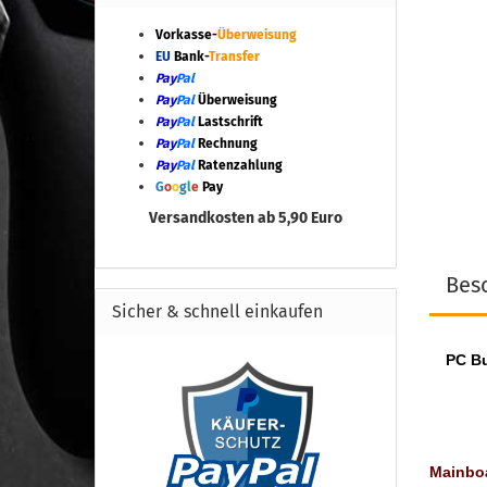
Vorkasse-
Überweisung
EU
Bank-
Transfer
Pay
Pal
Pay
Pal
Überweisung
Pay
Pal
Lastschrift
Pay
Pal
Rechnung
Pay
Pal
Ratenzahlung
G
o
o
g
l
e
Pay
Versandkosten ab 5,90 Euro
Bes
Sicher & schnell einkaufen
PC Bu
Mainbo