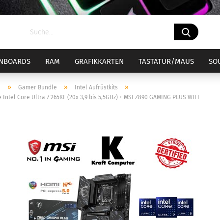
NBOARDS
RAM
GRAFIKKARTEN
TASTATUR/MAUS
SO
»
»
»
e
Gamer Bundle
Intel Aufrüstkits
 Intel Core Ultra 7 265KF (20x 3,9 bis 5,5GHz) + MSI Z890 GAMING PLUS WIFI
el 1700
ockel 1700 Bundle
Sockel AM4
Sockel AM4
CPU-Kühler
el 1851
ockel 1851 Bundle
Sockel AM5
Sockel AM5
CPU-Wasserküh