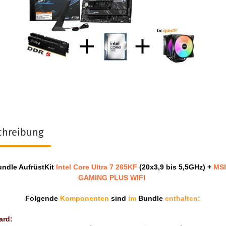
chreibung
ndle AufrüstKit
Intel Core Ultra 7 265KF
(20x3,9 bis 5,5GHz) +
MSI
GAMING PLUS WIFI
Folgende
Komponenten
sind
im
Bundle
enthalten:
ard: