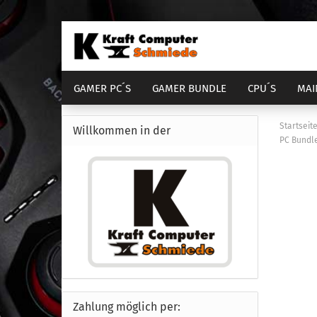
GAMER PC´S
GAMER BUNDLE
CPU´S
MAI
DIENSTLEISTUNGEN
COMPUTER GEHÄUSE
Startseit
Willkommen in der
PC Bundle
AM4 Bundle
Sockel 1700
Sock
S
AM5 Bundle
Sockel 1851
Sock
S
Zahlung möglich per: