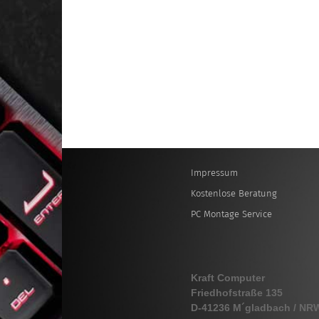
Impressum
Kostenlose Beratung
PC Montage Service
Kraft Computer
Friedhofstraße 135
D-41236 M´gladbach / NR