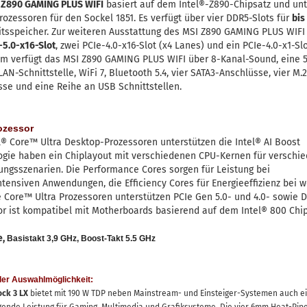
 Z890 GAMING PLUS WIFI
basiert auf dem Intel®-Z890-Chipsatz und unt
rozessoren für den Sockel 1851. Es verfügt über vier DDR5-Slots für
bis
tsspeicher. Zur weiteren Ausstattung des MSI Z890 GAMING PLUS WIFI
-5.0-x16-Slot
, zwei PCIe-4.0-x16-Slot (x4 Lanes) und ein PCIe-4.0-x1-Slo
m verfügt das MSI Z890 GAMING PLUS WIFI über 8-Kanal-Sound, eine 
LAN-Schnittstelle, WiFi 7, Bluetooth 5.4, vier SATA3-Anschlüsse, vier M.2
se und eine Reihe an USB Schnittstellen.
rozessor
l® Core™ Ultra Desktop-Prozessoren unterstützen die Intel® AI Boost
ogie haben ein Chiplayout mit verschiedenen CPU-Kernen für verschi
ngsszenarien. Die Performance Cores sorgen für Leistung bei
tensiven Anwendungen, die Efficiency Cores für Energieeffizienz bei w
e Core™ Ultra Prozessoren unterstützen PCIe Gen 5.0- und 4.0- sowie 
r ist kompatibel mit Motherboards basierend auf dem Intel® 800 Chip
e,
Basistakt 3,9 GHz, Boost-Takt 5.5 GHz
er Auswahlmöglichkeit:
ock 3 LX
bietet mit 190 W TDP neben Mainstream- und Einsteiger-Systemen auch e