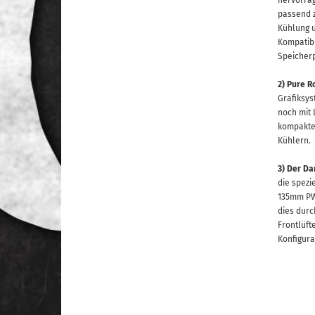
hervorrag
passend z
Kühlung u
Kompatibi
Speicherp
2)
Pure Ro
Grafiksys
noch mit 
kompakte 
Kühlern.
3) Der Da
die spezi
135mm PWM
dies durc
Frontlüft
Konfigura