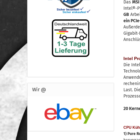
Das
MSI
Intel®-P
GB
Arbei
ein PCIe
Außerde
Gigabit-
Anschlüs
Intel P
Die Inte
Technol
Anwendu
rechenin
Wir @
Last. Di
Prozesso
20 Kern
CPU Kühl
1) Pure R