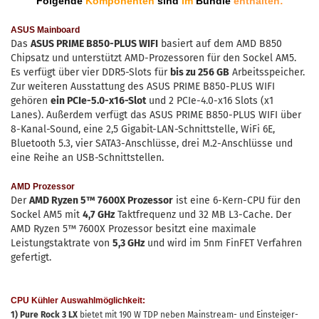
Folgende
Komponenten
sind
im
Bundle
enthalten:
ASUS Mainboard
Das
ASUS PRIME B850-PLUS WIFI
basiert auf dem AMD B850
Chipsatz und unterstützt AMD-Prozessoren für den Sockel AM5.
Es verfügt über vier DDR5-Slots für
bis zu 256 GB
Arbeitsspeicher.
Zur weiteren Ausstattung des ASUS PRIME B850-PLUS WIFI
gehören
ein PCIe-5.0-x16-Slot
und 2 PCIe-4.0-x16 Slots (x1
Lanes). Außerdem verfügt das ASUS PRIME B850-PLUS WIFI über
8-Kanal-Sound, eine 2,5 Gigabit-LAN-Schnittstelle, WiFi 6E,
Bluetooth 5.3, vier SATA3-Anschlüsse, drei M.2-Anschlüsse und
eine Reihe an USB-Schnittstellen.
AMD Prozessor
Der
AMD Ryzen 5™ 7600X Prozessor
ist eine 6-Kern-CPU für den
Sockel AM5 mit
4,7 GHz
Taktfrequenz und 32 MB L3-Cache. Der
AMD Ryzen 5™ 7600X Prozessor besitzt eine maximale
Leistungstaktrate von
5,3 GHz
und wird im 5nm FinFET Verfahren
gefertigt.
CPU Kühler Auswahlmöglichkeit:
1) Pure Rock 3 LX
bietet mit 190 W TDP neben Mainstream- und Einsteiger-