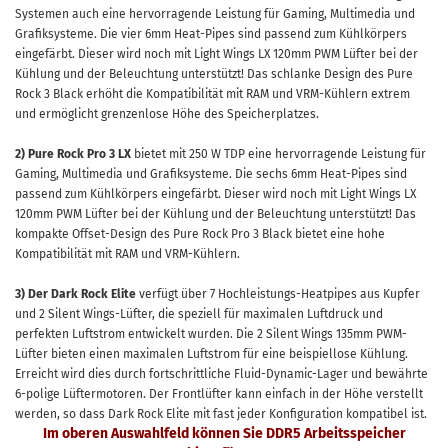
Systemen auch eine hervorragende Leistung für Gaming, Multimedia und
Grafiksysteme. Die vier 6mm Heat-Pipes sind passend zum Kühlkörpers
eingefärbt. Dieser wird noch mit Light Wings LX 120mm PWM Lüfter bei der
Kühlung und der Beleuchtung unterstützt! Das schlanke Design des Pure
Rock 3 Black erhöht die Kompatibilität mit RAM und VRM-Kühlern extrem
und ermöglicht grenzenlose Höhe des Speicherplatzes.
2)
Pure Rock Pro 3 LX
bietet mit 250 W TDP eine hervorragende Leistung für
Gaming, Multimedia und Grafiksysteme. Die sechs 6mm Heat-Pipes sind
passend zum Kühlkörpers eingefärbt. Dieser wird noch mit Light Wings LX
120mm PWM Lüfter bei der Kühlung und der Beleuchtung unterstützt! Das
kompakte Offset-Design des Pure Rock Pro 3 Black bietet eine hohe
Kompatibilität mit RAM und VRM-Kühlern.
3) Der Dark Rock Elite
verfügt über 7 Hochleistungs-Heatpipes aus Kupfer
und 2 Silent Wings-Lüfter, die speziell für maximalen Luftdruck und
perfekten Luftstrom entwickelt wurden. Die 2 Silent Wings 135mm PWM-
Lüfter bieten einen maximalen Luftstrom für eine beispiellose Kühlung.
Erreicht wird dies durch fortschrittliche Fluid-Dynamic-Lager und bewährte
6-polige Lüftermotoren. Der Frontlüfter kann einfach in der Höhe verstellt
werden, so dass Dark Rock Elite mit fast jeder Konfiguration kompatibel ist.
Im oberen Auswahlfeld können Sie DDR5 Arbeitsspeicher