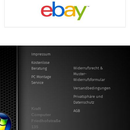
Impressum
Kostenlose
Widerrufsrecht &
Beratung
Muster-
PC Montage
Widerrufsformular
Service
Versandbedingungen
Privatsphäre und
Datenschutz
Kraft
AGB
Computer
Friedhofstraße
135