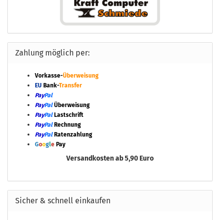
Zahlung möglich per:
Vorkasse-
Überweisung
EU
Bank-
Transfer
Pay
Pal
Pay
Pal
Überweisung
Pay
Pal
Lastschrift
Pay
Pal
Rechnung
Pay
Pal
Ratenzahlung
G
o
o
g
l
e
Pay
Versandkosten ab 5,90 Euro
Sicher & schnell einkaufen