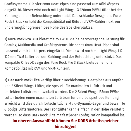
Grafiksysteme. Die vier 6mm Heat-Pipes sind passend zum Kühlkörpers
eingefärbt. Dieser wird noch mit Light Wings LX 120mm PWM Lüfter bei der
Kühlung und der Beleuchtung unterstützt! Das schlanke Design des Pure
Rock 3 Black erhöht die Kompatibilität mit RAM und VRM-Kühlern extrem
und ermöglicht grenzenlose Höhe des Speicherplatzes.
2)
Pure Rock Pro 3 LX
bietet mit 250 W TDP eine hervorragende Leistung für
Gaming, Multimedia und Grafiksysteme. Die sechs 6mm Heat-Pipes sind
passend zum Kühlkörpers eingefärbt. Dieser wird noch mit Light Wings LX
120mm PWM Lüfter bei der Kühlung und der Beleuchtung unterstützt! Das
kompakte Offset-Design des Pure Rock Pro 3 Black bietet eine hohe
Kompatibilität mit RAM und VRM-Kühlern.
3) Der Dark Rock Elite
verfügt über 7 Hochleistungs-Heatpipes aus Kupfer
und 2 Silent Wings-Lüfter, die speziell für maximalen Luftdruck und
perfekten Luftstrom entwickelt wurden. Die 2 Silent Wings 135mm PWM-
Lüfter bieten einen maximalen Luftstrom für eine beispiellose Kühlung.
Erreicht wird dies durch fortschrittliche Fluid-Dynamic-Lager und bewährte
6-polige Lüftermotoren. Der Frontlüfter kann einfach in der Höhe verstellt
werden, so dass Dark Rock Elite mit fast jeder Konfiguration kompatibel ist.
Im oberen Auswahlfeld können Sie DDR5 Arbeitsspeicher
hinzufügen!