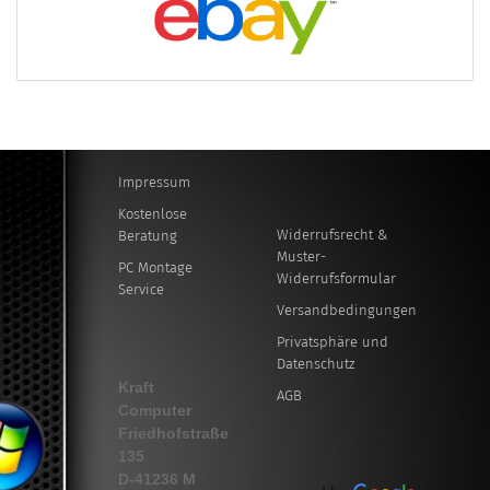
Impressum
Kostenlose
Widerrufsrecht &
Beratung
Muster-
PC Montage
Widerrufsformular
Service
Versandbedingungen
Privatsphäre und
Datenschutz
Kraft
AGB
Computer
Friedhofstraße
135
D-41236 M