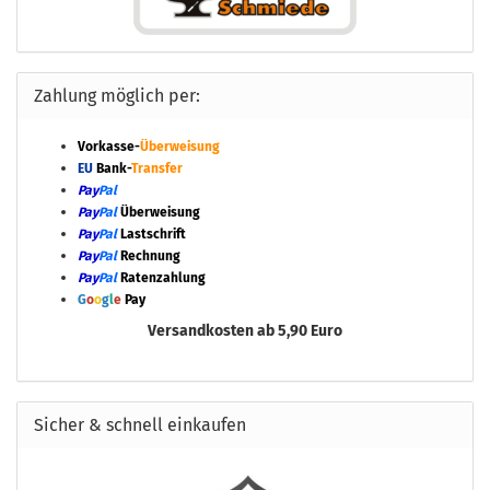
Zahlung möglich per:
Vorkasse-
Überweisung
EU
Bank-
Transfer
Pay
Pal
Pay
Pal
Überweisung
Pay
Pal
Lastschrift
Pay
Pal
Rechnung
Pay
Pal
Ratenzahlung
G
o
o
g
l
e
Pay
Versandkosten ab 5,90 Euro
Sicher & schnell einkaufen