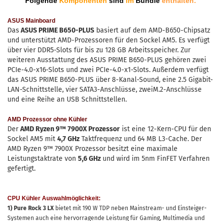
Folgende
Komponenten
sind
im
Bundle
enthalten:
ASUS Mainboard
Das
ASUS PRIME B650-PLUS
basiert auf dem AMD-B650-Chipsatz
und unterstützt AMD-Prozessoren für den Sockel AM5. Es verfügt
über vier DDR5-Slots für bis zu 128 GB Arbeitsspeicher. Zur
weiteren Ausstattung des ASUS PRIME B650-PLUS gehören zwei
PCIe-4.0-x16-Slots und zwei PCIe-4.0-x1-Slots. Außerdem verfügt
das ASUS PRIME B650-PLUS über 8-Kanal-Sound, eine 2.5 Gigabit-
LAN-Schnittstelle, vier SATA3-Anschlüsse, zweiM.2-Anschlüsse
und eine Reihe an USB Schnittstellen.
AMD Prozessor ohne Kühler
Der
AMD Ryzen 9™ 7900X Prozessor
ist eine 12-Kern-CPU für den
Sockel AM5 mit
4,7 GHz
Taktfrequenz und 64 MB L3-Cache. Der
AMD Ryzen 9™ 7900X Prozessor besitzt eine maximale
Leistungstaktrate von
5,6 GHz
und wird im 5nm FinFET Verfahren
gefertigt.
CPU Kühler Auswahlmöglichkeit:
1) Pure Rock 3 LX
bietet mit 190 W TDP neben Mainstream- und Einsteiger-
Systemen auch eine hervorragende Leistung für Gaming, Multimedia und